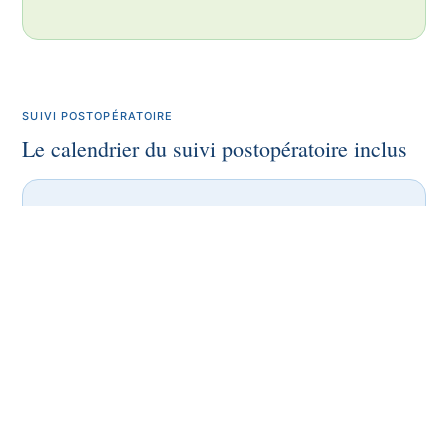
SUIVI POSTOPÉRATOIRE
Le calendrier du suivi postopératoire inclus
Le tarif d'intervention couvre l'ensemble des
contrôles postopératoires durant la première
année. Ce calendrier n'est pas optionnel :
chaque rendez-vous a un objectif précis et
permet de détecter rapidement une évolution
inattendue.
À 24 heures (J+1).
Premier contrôle de
cicatrisation. Vérification de la position du volet