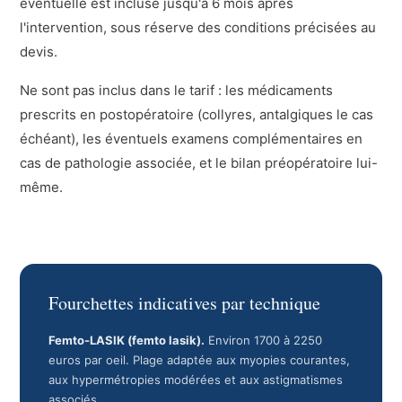
éventuelle est incluse jusqu'à 6 mois après
l'intervention, sous réserve des conditions précisées au
devis.
Ne sont pas inclus dans le tarif : les médicaments
prescrits en postopératoire (collyres, antalgiques le cas
échéant), les éventuels examens complémentaires en
cas de pathologie associée, et le bilan préopératoire lui-
même.
Fourchettes indicatives par technique
Femto-LASIK (femto lasik).
Environ 1700 à 2250
euros par oeil. Plage adaptée aux myopies courantes,
aux hypermétropies modérées et aux astigmatismes
associés.