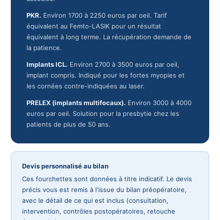
PKR.
Environ 1700 à 2250 euros par oeil. Tarif
équivalent au Femto-LASIK pour un résultat
équivalent à long terme. La récupération demande de
la patience.
Implants ICL.
Environ 2700 à 3500 euros par oeil,
implant compris. Indiqué pour les fortes myopies et
les cornées contre-indiquées au laser.
PRELEX (implants multifocaux).
Environ 3000 à 4000
euros par oeil. Solution pour la presbytie chez les
patients de plus de 50 ans.
Devis personnalisé au bilan
Ces fourchettes sont données à titre indicatif. Le devis
précis vous est remis à l'issue du bilan préopératoire,
avec le détail de ce qui est inclus (consultation,
intervention, contrôles postopératoires, retouche