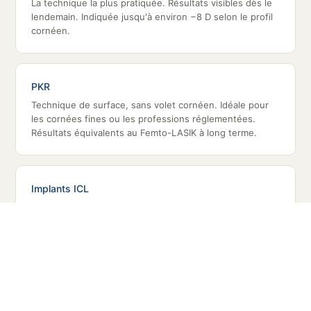
La technique la plus pratiquée. Résultats visibles dès le
lendemain. Indiquée jusqu'à environ −8 D selon le profil
cornéen.
PKR
Technique de surface, sans volet cornéen. Idéale pour
les cornées fines ou les professions réglementées.
Résultats équivalents au Femto-LASIK à long terme.
Implants ICL
Pour les fortes myopies ou les cornées contre-
indiquées au laser. Sans ablation cornéenne. Qualité
optique souvent supérieure pour les corrections
importantes.
Femto-LASIK vs ICL