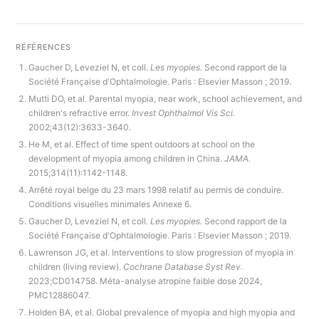
RÉFÉRENCES
Gaucher D, Leveziel N, et coll.
Les myopies.
Second rapport de la
Société Française d'Ophtalmologie. Paris : Elsevier Masson ; 2019.
Mutti DO, et al. Parental myopia, near work, school achievement, and
children's refractive error.
Invest Ophthalmol Vis Sci.
2002;43(12):3633-3640.
He M, et al. Effect of time spent outdoors at school on the
development of myopia among children in China.
JAMA.
2015;314(11):1142-1148.
Arrêté royal belge du 23 mars 1998 relatif au permis de conduire.
Conditions visuelles minimales Annexe 6.
Gaucher D, Leveziel N, et coll.
Les myopies.
Second rapport de la
Société Française d'Ophtalmologie. Paris : Elsevier Masson ; 2019.
Lawrenson JG, et al. Interventions to slow progression of myopia in
children (living review).
Cochrane Database Syst Rev.
2023;CD014758. Méta-analyse atropine faible dose 2024,
PMC12886047.
Holden BA, et al. Global prevalence of myopia and high myopia and