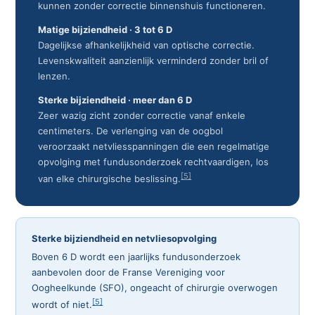
kunnen zonder correctie binnenshuis functioneren.
Matige bijziendheid · 3 tot 6 D
Dagelijkse afhankelijkheid van optische correctie.
Levenskwaliteit aanzienlijk verminderd zonder bril of
lenzen.
Sterke bijziendheid · meer dan 6 D
Zeer wazig zicht zonder correctie vanaf enkele
centimeters. De verlenging van de oogbol
veroorzaakt netvliesspanningen die een regelmatige
opvolging met fundusonderzoek rechtvaardigen, los
[5]
van elke chirurgische beslissing.
Sterke bijziendheid en netvliesopvolging
Boven 6 D wordt een jaarlijks fundusonderzoek
aanbevolen door de Franse Vereniging voor
Oogheelkunde (SFO), ongeacht of chirurgie overwogen
[5]
wordt of niet.