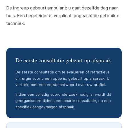
De ingreep gebeurt ambulant: u gaat dezelfde dag naar
huis. Een begeleider is verplicht, ongeacht de gebruikte
techniek.
De eerste consultatie gebeurt op afspraak
De eerste consultatie om te evalueren of refractieve
chirurgie voor u een optie is, gebeurt op afspraak. U
vertrekt met een eerste antwoord over uw profiel.
Indien een volledig vooronderzoek nodig is, wordt dit
georganiseerd tijdens een aparte consultatie, op een
specifiek aangevraagde afspraak.