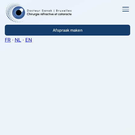
Afspraak maken
FR
·
NL
·
EN