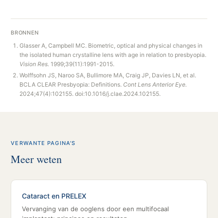
BRONNEN
Glasser A, Campbell MC. Biometric, optical and physical changes in
the isolated human crystalline lens with age in relation to presbyopia.
Vision Res.
1999;39(11):1991-2015.
Wolffsohn JS, Naroo SA, Bullimore MA, Craig JP, Davies LN, et al.
BCLA CLEAR Presbyopia: Definitions.
Cont Lens Anterior Eye.
2024;47(4):102155. doi:10.1016/j.clae.2024.102155.
VERWANTE PAGINA'S
Meer weten
Cataract en PRELEX
Vervanging van de ooglens door een multifocaal