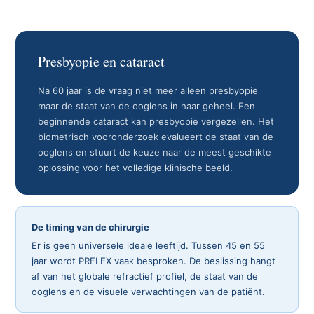
Presbyopie en cataract
Na 60 jaar is de vraag niet meer alleen presbyopie
maar de staat van de ooglens in haar geheel. Een
beginnende cataract kan presbyopie vergezellen. Het
biometrisch vooronderzoek evalueert de staat van de
ooglens en stuurt de keuze naar de meest geschikte
oplossing voor het volledige klinische beeld.
De timing van de chirurgie
Er is geen universele ideale leeftijd. Tussen 45 en 55
jaar wordt PRELEX vaak besproken. De beslissing hangt
af van het globale refractief profiel, de staat van de
ooglens en de visuele verwachtingen van de patiënt.