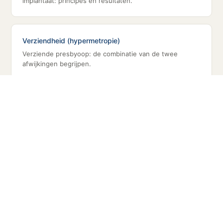
implantaat: principes en resultaten.
Verziendheid (hypermetropie)
Verziende presbyoop: de combinatie van de twee
afwijkingen begrijpen.
Preoperatief vooronderzoek
De staat van de ooglens wordt geëvalueerd via
biometrie en spleetlamponderzoek.
Risico's van ooglaser
Wat te weten over de risico's voor men een chirurgische
beslissing neemt.