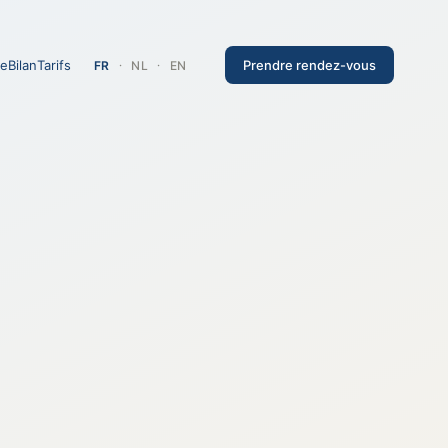
re
Bilan
Tarifs
Prendre rendez-vous
FR
·
NL
·
EN