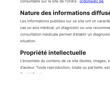
consultable sur le site de l'Ordre :
ordomedic.be
.
Nature des informations diffus
Les informations publiées sur ce site ont un caractè
cas un avis médical, un diagnostic ou une recomman
consultation médicale permet d'établir un diagnosti
situation.
Propriété intellectuelle
L'ensemble du contenu de ce site (textes, images, s
d'auteur. Toute reproduction, totale ou partielle, es
Serdal Sanak.
Responsabilité
Le Dr Serdal Sanak met tout en œuvre pour que les i
peut garantir l'absence d'erreurs ou d'omissions. L'u
responsabilité de l'utilisateur.