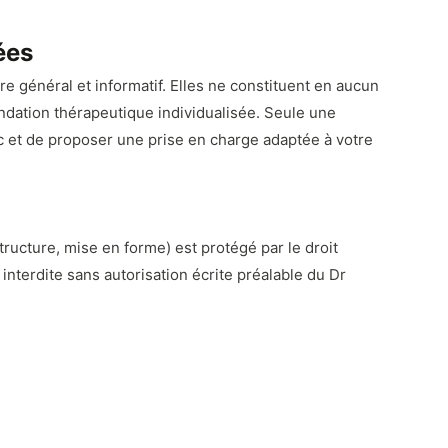
ées
re général et informatif. Elles ne constituent en aucun
dation thérapeutique individualisée. Seule une
c et de proposer une prise en charge adaptée à votre
tructure, mise en forme) est protégé par le droit
t interdite sans autorisation écrite préalable du Dr
nformations diffusées soient exactes et à jour, mais ne
tilisation des informations du site se fait sous la seule