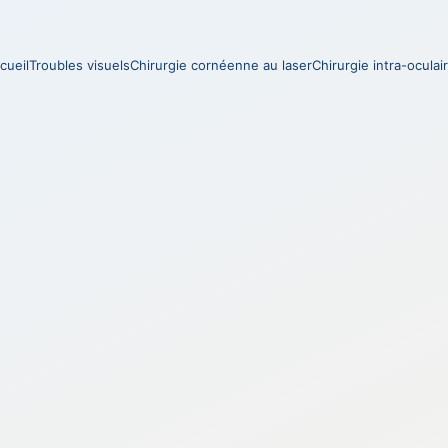
cueil
Troubles visuels
Chirurgie cornéenne au laser
Chirurgie intra-oculai