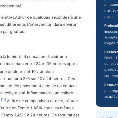
un traum
 reconstitué.
martiaux
[
risque.
du Femto-LASIK : de quelques secondes à une
 est différente. L'intervention dure environ
Profess
e par gouttes.
imposent
accepté
exigée 
Séchere
à la lumière et sensation d'avoir une
Femto-L
à son maximum entre 24 et 36 heures après
qui peu
préexist
une douleur » et 10 « douleur
cornéen
ur douleur à 3-5 sur 10 à 24 heures. Ces
Retouch
une lentille pansement (lentille de contact
une régr
un collyre anti-inflammatoire, un collyre
adaptée
[11]
.
À titre de comparaison directe, l'étude
 l'autre en Femto-LASIK chez les mêmes
n Femto-LASIK à 24 heures. Ce résultat est