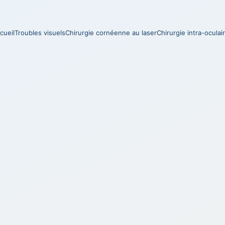
cueil
Troubles visuels
Chirurgie cornéenne au laser
Chirurgie intra-oculai