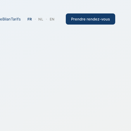
re
Bilan
Tarifs
Prendre rendez-vous
FR
·
NL
·
EN