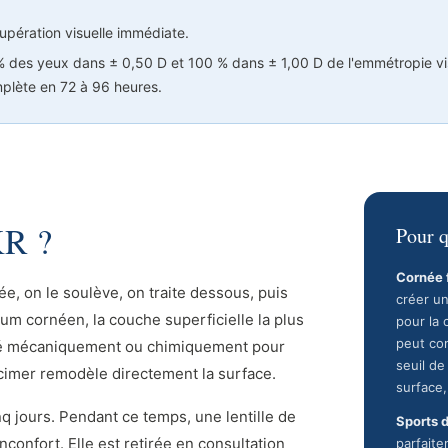
upération visuelle immédiate.
 des yeux dans ± 0,50 D et 100 % dans ± 1,00 D de l'emmétropie vis
mplète en 72 à 96 heures.
KR ?
Pour q
Cornée f
e, on le soulève, on traite dessous, puis
créer un
ium cornéen, la couche superficielle la plus
pour la 
peut co
tiré mécaniquement ou chimiquement pour
seuil de
cimer remodèle directement la surface.
surface,
q jours. Pendant ce temps, une lentille de
Sports 
nconfort. Elle est retirée en consultation
parfaite