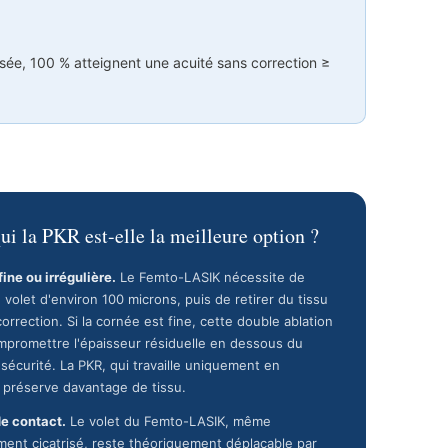
ée, 100 % atteignent une acuité sans correction ≥
ui la PKR est-elle la meilleure option ?
ine ou irrégulière.
Le Femto-LASIK nécessite de
 volet d'environ 100 microns, puis de retirer du tissu
correction. Si la cornée est fine, cette double ablation
mpromettre l'épaisseur résiduelle en dessous du
 sécurité. La PKR, qui travaille uniquement en
 préserve davantage de tissu.
de contact.
Le volet du Femto-LASIK, même
ment cicatrisé, reste théoriquement déplaçable par